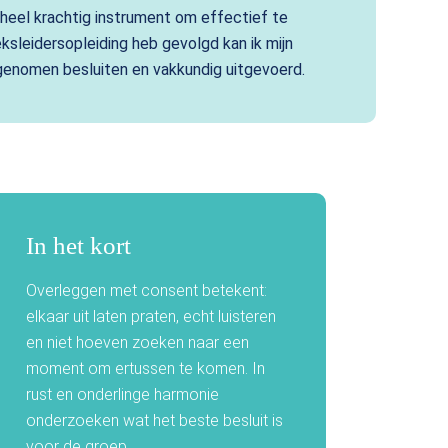
heel krachtig instrument om effectief te
sleidersopleiding heb gevolgd kan ik mijn
genomen besluiten en vakkundig uitgevoerd.
In het kort
Overleggen met consent betekent:
elkaar uit laten praten, echt luisteren
en niet hoeven zoeken naar een
moment om ertussen te komen. In
rust en onderlinge harmonie
onderzoeken wat het beste besluit is
voor de groep.