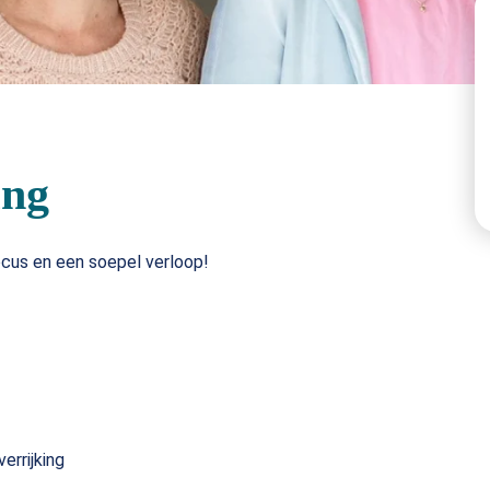
ing
ocus en een soepel verloop!
errijking