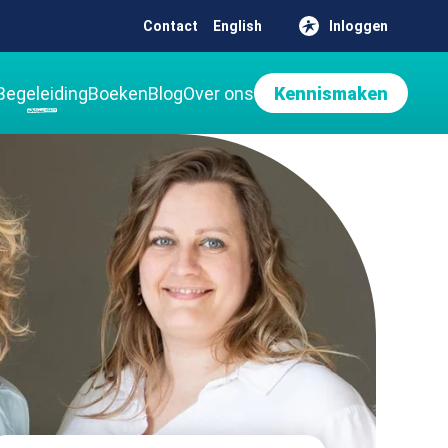
Contact
English
Inloggen
Begeleiding
Boeken
Blog
Over ons
Kennismaken