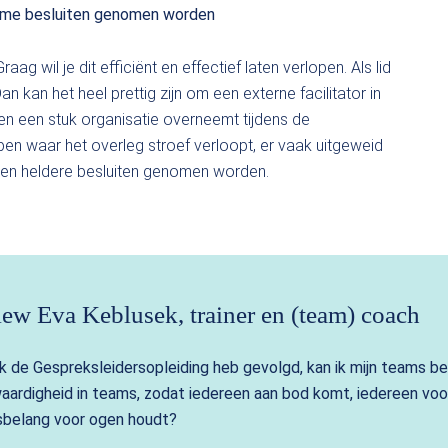
zame besluiten genomen worden
 wil je dit efficiënt en effectief laten verlopen. Als lid
 kan het heel prettig zijn om een externe facilitator in
 en een stuk organisatie overneemt tijdens de
pen waar het overleg stroef verloopt, er vaak uitgeweid
een heldere besluiten genomen worden.
ew Eva Keblusek, trainer en (team) coach
ik de Gespreksleidersopleiding heb gevolgd, kan ik mijn teams bet
waardigheid in teams, zodat iedereen aan bod komt, iedereen voor 
sbelang voor ogen houdt?